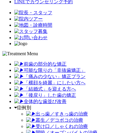
LINEでカウンセリング予約
前歯の部分的な矯正
可能な限りの「非抜歯矯正
」
「
痛みの少ない」矯正プラン
「
横顔を綺麗」にしたい方へ
「
結婚式」を迎える方へ
「
後戻り」した歯の矯正
全体的な歯並び改善
症例別
出っ歯／すきっ歯の治療
叢生／デコボコの治療
受け口／しゃくれの治療
開咬／オープンバイトの治療