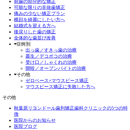
前歯の部分的な矯正
可能な限りの非抜歯矯正
痛みの少ない矯正プラン
横顔を綺麗にしたい方へ
結婚式を迎える方へ
後戻りした歯の矯正
全体的な歯並び改善
症例別
出っ歯／すきっ歯の治療
叢生／デコボコの治療
受け口／しゃくれの治療
開咬／オープンバイトの治療
その他
ゼロベース×マウスピース矯正
マウスピース矯正に失敗した方へ
その他
秋葉原リヨンドール歯列矯正歯科クリニックの5つの特
徴
医院からのお知らせ
医院ブログ