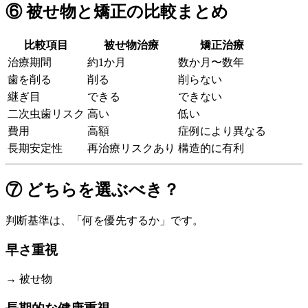
⑥ 被せ物と矯正の比較まとめ
比較項目
被せ物治療
矯正治療
治療期間
約1か月
数か月〜数年
歯を削る
削る
削らない
継ぎ目
できる
できない
二次虫歯リスク
高い
低い
費用
高額
症例により異なる
長期安定性
再治療リスクあり
構造的に有利
⑦ どちらを選ぶべき？
判断基準は、「何を優先するか」です。
早さ重視
→ 被せ物