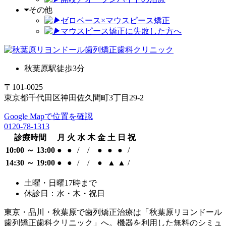
その他
ゼロベース×マウスピース矯正
マウスピース矯正に失敗した方へ
秋葉原駅徒歩3分
〒101-0025
東京都千代田区神田佐久間町3丁目29-2
Google Mapで位置を確認
0120-78-1313
診療時間
月
火
水
木
金
土
日
祝
10:00 ～ 13:00
●
●
/
/
●
●
●
/
14:30 ～ 19:00
●
●
/
/
●
▲
▲
/
土曜・日曜17時まで
休診日：水・木・祝日
東京・品川・秋葉原で歯列矯正治療は「秋葉原リヨンドール
歯列矯正歯科クリニック」へ。機器を利用した無料のシミュ