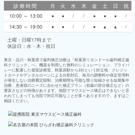
診療時間
月
火
水
木
金
土
日
祝
10:00 ～ 13:00
●
●
/
/
●
●
●
/
14:30 ～ 19:00
●
●
/
/
●
▲
▲
/
土曜・日曜17時まで
休診日：水・木・祝日
東京・品川・秋葉原で歯列矯正治療は「秋葉原リヨンドール歯列矯正歯
科クリニック」へ。機器を利用した無料のシミュレーション、プライバ
シーに配慮した個室診療室、秋葉原駅から3分という好立地、クレジッ
トカードやデンタルローンによる分割対応、毎月の調整料や保定管理料
が発生しない治療費定額制、治療期間を可能な限り短縮させる短期集中
治療、患者様のニーズに合わせた矯正プラン（前歯の部分矯正など）の
豊富さなどの特徴があります。他院でマウスピース矯正はできないと言
われてしまっても当院で対応可能なことが多々ありますので、まずはご
相談ください。