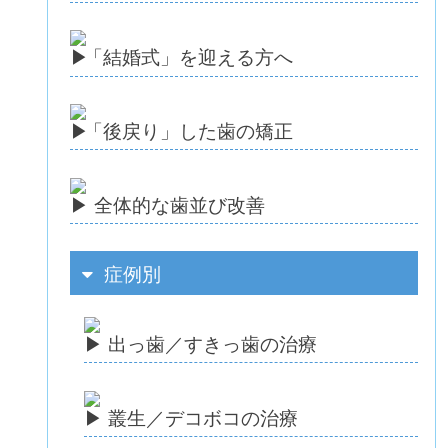
「
結婚式」を迎える方へ
「
後戻り」した歯の矯正
全体的な歯並び改善
症例別
出っ歯／すきっ歯の治療
叢生／デコボコの治療