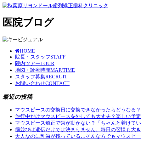
医院ブログ
HOME
院長・スタッフ
STAFF
院内ツアー
TOUR
地図・診療時間
MAP/TIME
スタッフ募集
RECRUIT
お問い合わせ
CONTACT
最近の投稿
マウスピースの交換日に交換できなかったらどうなる
旅行中だけマウスピースを外しても大丈夫？楽しい予
マウスピース矯正で歯が動かない？「ちゃんと着けてい
歯並びは遺伝だけでは決まりません。毎日の習慣も大き
大人なのに乳歯が残っている…そんな方でもマウスピー