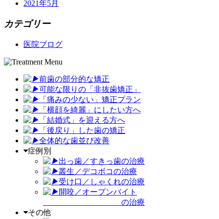
2021年5月
カテゴリー
医院ブログ
前歯の部分的な矯正
可能な限りの「非抜歯矯正
」
「
痛みの少ない」矯正プラン
「
横顔を綺麗」にしたい方へ
「
結婚式」を迎える方へ
「
後戻り」した歯の矯正
全体的な歯並び改善
症例別
出っ歯／すきっ歯の治療
叢生／デコボコの治療
受け口／しゃくれの治療
開咬／オープンバイト
の治療
その他