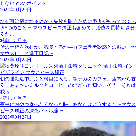
しない5つのポイント
2025年9月29日
なぜ再治療になるのか？失敗を防ぐために患者が知っておくべ
き5つのこと 〜マウスピース矯正も含めて、治療を長持ちさせ
るた…
詳しく見る
その一杯を飲むか、我慢するか—カフェラテ誘惑との戦い。〜
マウスピース矯正日記〜
2025年9月28日
朝の通勤途中。ふと横目に入る、駅ナカのカフェ。店内から香
る、あま〜いミルクとコーヒーの混ざった匂い。そう、それは
我ら…
詳しく見る
夜中におやつ食べたくなった時、あなたはどうする？〜マウス
ピース矯正の深夜バトル編〜
2025年9月27日