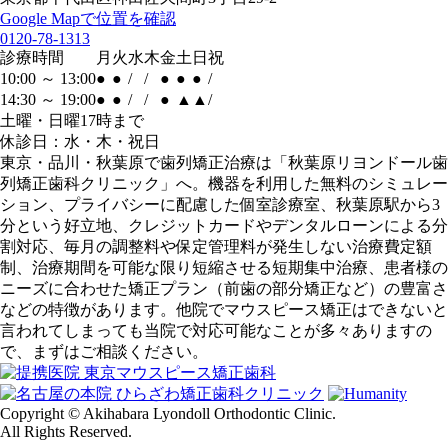
Google Mapで位置を確認
0120-78-1313
診療時間
月
火
水
木
金
土
日
祝
10:00 ～ 13:00
●
●
/
/
●
●
●
/
14:30 ～ 19:00
●
●
/
/
●
▲
▲
/
土曜・日曜17時まで
休診日：水・木・祝日
東京・品川・秋葉原で歯列矯正治療は「秋葉原リヨンドール歯
列矯正歯科クリニック」へ。機器を利用した無料のシミュレー
ション、プライバシーに配慮した個室診療室、秋葉原駅から3
分という好立地、クレジットカードやデンタルローンによる分
割対応、毎月の調整料や保定管理料が発生しない治療費定額
制、治療期間を可能な限り短縮させる短期集中治療、患者様の
ニーズに合わせた矯正プラン（前歯の部分矯正など）の豊富さ
などの特徴があります。他院でマウスピース矯正はできないと
言われてしまっても当院で対応可能なことが多々ありますの
で、まずはご相談ください。
Copyright © Akihabara Lyondoll Orthodontic Clinic.
All Rights Reserved.