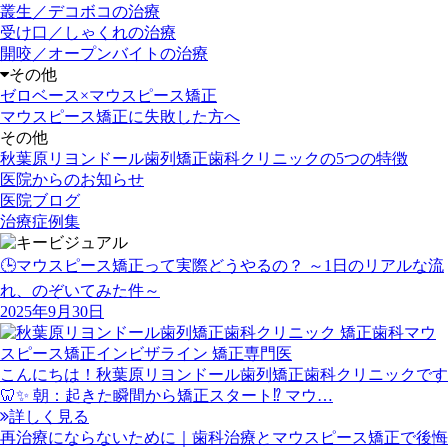
叢生／デコボコの治療
受け口／しゃくれの治療
開咬／オープンバイトの治療
その他
ゼロベース×マウスピース矯正
マウスピース矯正に失敗した方へ
その他
秋葉原リヨンドール歯列矯正歯科クリニックの5つの特徴
医院からのお知らせ
医院ブログ
治療症例集
🕒マウスピース矯正って実際どうやるの？ ～1日のリアルな流
れ、のぞいてみた件～
2025年9月30日
こんにちは！秋葉原リヨンドール歯列矯正歯科クリニックです
🦷✨ 朝：起きた瞬間から矯正スタート⁉️ マウ…
詳しく見る
再治療にならないために｜歯科治療とマウスピース矯正で後悔