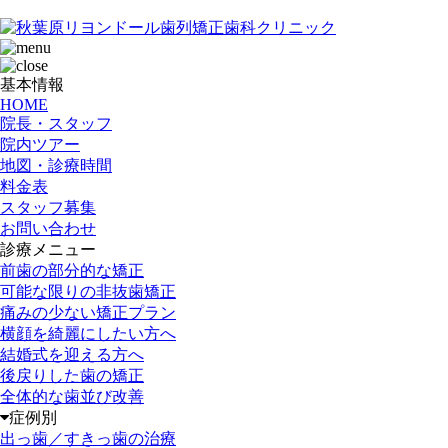
基本情報
HOME
院長・スタッフ
院内ツアー
地図・診療時間
料金表
スタッフ募集
お問い合わせ
診療メニュー
前歯の部分的な矯正
可能な限りの非抜歯矯正
痛みの少ない矯正プラン
横顔を綺麗にしたい方へ
結婚式を迎える方へ
後戻りした歯の矯正
全体的な歯並び改善
症例別
出っ歯／すきっ歯の治療