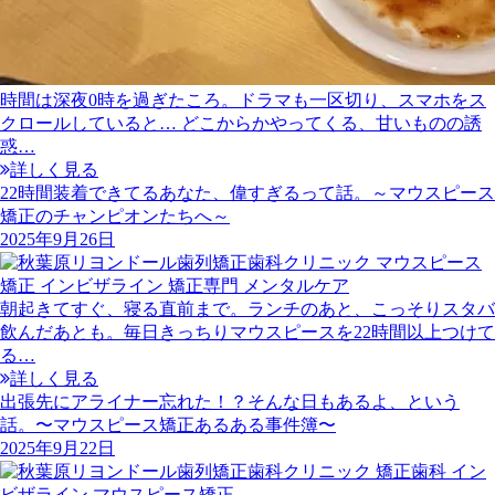
時間は深夜0時を過ぎたころ。ドラマも一区切り、スマホをス
クロールしていると… どこからかやってくる、甘いものの誘
惑…
詳しく見る
22時間装着できてるあなた、偉すぎるって話。～マウスピース
矯正のチャンピオンたちへ～
2025年9月26日
朝起きてすぐ、寝る直前まで。ランチのあと、こっそりスタバ
飲んだあとも。毎日きっちりマウスピースを22時間以上つけて
る…
詳しく見る
出張先にアライナー忘れた！？そんな日もあるよ、という
話。〜マウスピース矯正あるある事件簿〜
2025年9月22日