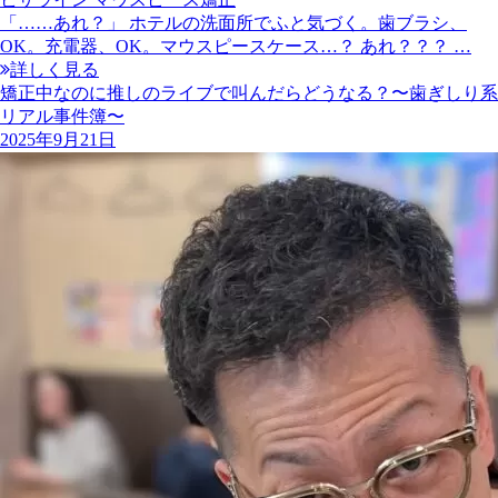
「……あれ？」 ホテルの洗面所でふと気づく。歯ブラシ、
OK。充電器、OK。マウスピースケース…？ あれ？？？ …
詳しく見る
矯正中なのに推しのライブで叫んだらどうなる？〜歯ぎしり系
リアル事件簿〜
2025年9月21日