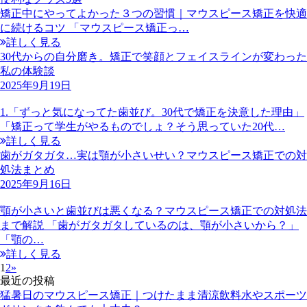
矯正中にやってよかった３つの習慣｜マウスピース矯正を快適
に続けるコツ 「マウスピース矯正っ…
詳しく見る
30代からの自分磨き。矯正で笑顔とフェイスラインが変わった
私の体験談
2025年9月19日
1.「ずっと気になってた歯並び。30代で矯正を決意した理由」
「矯正って学生がやるものでしょ？そう思っていた20代…
詳しく見る
歯がガタガタ…実は顎が小さいせい？マウスピース矯正での対
処法まとめ
2025年9月16日
顎が小さいと歯並びは悪くなる？マウスピース矯正での対処法
まで解説 「歯がガタガタしているのは、顎が小さいから？」
「顎の…
詳しく見る
1
2
»
最近の投稿
猛暑日のマウスピース矯正｜つけたまま清涼飲料水やスポーツ