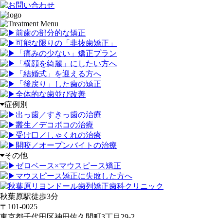
前歯の部分的な矯正
可能な限りの「非抜歯矯正
」
「
痛みの少ない」矯正プラン
「
横顔を綺麗」にしたい方へ
「
結婚式」を迎える方へ
「
後戻り」した歯の矯正
全体的な歯並び改善
症例別
出っ歯／すきっ歯の治療
叢生／デコボコの治療
受け口／しゃくれの治療
開咬／オープンバイトの治療
その他
ゼロベース×マウスピース矯正
マウスピース矯正に失敗した方へ
秋葉原駅徒歩3分
〒101-0025
東京都千代田区神田佐久間町3丁目29-2