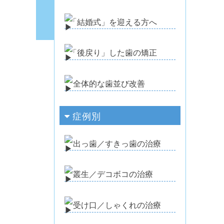
「
結婚式」を迎える方へ
「
後戻り」した歯の矯正
全体的な歯並び改善
症例別
出っ歯／すきっ歯の治療
叢生／デコボコの治療
受け口／しゃくれの治療