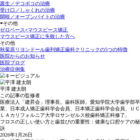
叢生／デコボコの治療
受け口／しゃくれの治療
開咬／オープンバイトの治療
その他
ゼロベース×マウスピース矯正
マウスピース矯正に失敗した方へ
その他
秋葉原リヨンドール歯列矯正歯科クリニックの5つの特徴
医院からのお知らせ
医院ブログ
治療症例集
平澤 建太朗
この記事の監修者
医療法人「建昇会」理事長。歯科医師。愛知学院大学歯学部卒
業、日本成人矯正歯科学会会員、日本矯正歯科学会会員、ＵＣ
ＬＡカリフォルニア大学ロサンゼルス校歯科矯正科修了。
フロスの正しい使い方と歯並びの重要性：健康な口腔ケアの秘
訣
2026年1月26日