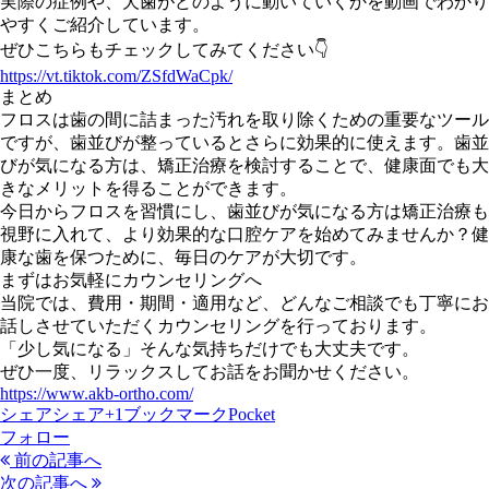
実際の症例や、犬歯がどのように動いていくかを動画でわかり
やすくご紹介しています。
ぜひこちらもチェックしてみてください👇
https://vt.tiktok.com/ZSfdWaCpk/
まとめ
フロスは歯の間に詰まった汚れを取り除くための重要なツール
ですが、歯並びが整っているとさらに効果的に使えます。歯並
びが気になる方は、矯正治療を検討することで、健康面でも大
きなメリットを得ることができます。
今日からフロスを習慣にし、歯並びが気になる方は矯正治療も
視野に入れて、より効果的な口腔ケアを始めてみませんか？健
康な歯を保つために、毎日のケアが大切です。
まずはお気軽にカウンセリングへ
当院では、費用・期間・適用など、どんなご相談でも丁寧にお
話しさせていただく
カウンセリング
を行っております。
「少し気になる」そんな気持ちだけでも大丈夫です。
ぜひ一度、リラックスしてお話をお聞かせください。
https://www.akb-ortho.com/
シェア
シェア
+1
ブックマーク
Pocket
フォロー
前の記事へ
次の記事へ