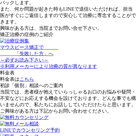
バックします。
また、何か問題が起きた時もLINEで送信いただければ、担当
医がすぐにご返信しますので
安心して治療に専念
することがで
きます。
興味がある方は、当院までお問い合せ下さい。
矯正治療の症例のご紹介
マウスピース矯正で
「
失敗した方
」へ
～
必ず
お読み下さい～
※利用メーカーにより治療の質が異なります
料金表
料金表は
こちら
初診「個別」相談へのご案内
当院では、患者様が抱えていらっしゃるお口のお悩みや疑問・
不安などにお応えする機会を設けております。どんな事でも構
いませんので、私たちにお話ししていただけたらと思います。
ご興味がある方は下記からお問い合わせください。
LINEでカウンセリング予約