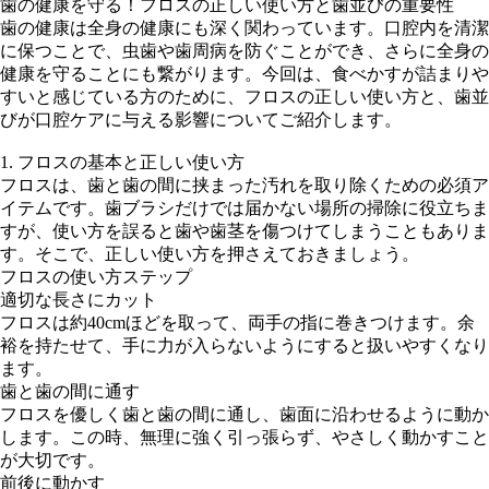
歯の健康を守る！フロスの正しい使い方と歯並びの重要性
歯の健康は全身の健康にも深く関わっています。口腔内を清潔
に保つことで、虫歯や歯周病を防ぐことができ、さらに全身の
健康を守ることにも繋がります。今回は、食べかすが詰まりや
すいと感じている方のために、フロスの正しい使い方と、歯並
びが口腔ケアに与える影響についてご紹介します。
1. フロスの基本と正しい使い方
フロスは、歯と歯の間に挟まった汚れを取り除くための必須ア
イテムです。歯ブラシだけでは届かない場所の掃除に役立ちま
すが、使い方を誤ると歯や歯茎を傷つけてしまうこともありま
す。そこで、正しい使い方を押さえておきましょう。
フロスの使い方ステップ
適切な長さにカット
フロスは約40cmほどを取って、両手の指に巻きつけます。余
裕を持たせて、手に力が入らないようにすると扱いやすくなり
ます。
歯と歯の間に通す
フロスを優しく歯と歯の間に通し、歯面に沿わせるように動か
します。この時、無理に強く引っ張らず、やさしく動かすこと
が大切です。
前後に動かす