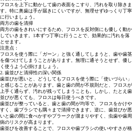
フロスを上下に動かして歯の表面をこすり、汚れを取り除きま
す。特に奥歯は手が届きにくいですが、無理せずゆっくり丁寧
に行いましょう。
両方の歯を清掃
両方の歯をきれいにするため、フロスを反対側にも優しく動か
していきます。1本ずつ丁寧に行うことで、効果的に汚れを落
とせます。
注意点：
フロスを使う際に「ガーン」と強く通してしまうと、歯や歯茎
を傷つけてしまうことがあります。無理に通そうとせず、優し
く使うよう心掛けましょう。
2. 歯並びと清掃性の深い関係
歯並びが悪いと、どうしてもフロスを使う際に「使いづらい」
と感じることがあります。歯と歯の間が不規則だと、フロスが
上手く通らず、汚れが残ってしまうことも。しかし、たとえ歯
並びが悪くても、フロスは毎日使うべきです。
歯並びが整っていると、歯と歯の間が均等で、フロスをかけや
すく、歯ブラシでも隅々まで清掃できます。逆に、歯並びが悪
いと歯の間に食べかすやプラークが溜まりやすく、虫歯や歯周
病のリスクが高まります。
歯並びを改善することで、フロスや歯ブラシの使いやすさが格