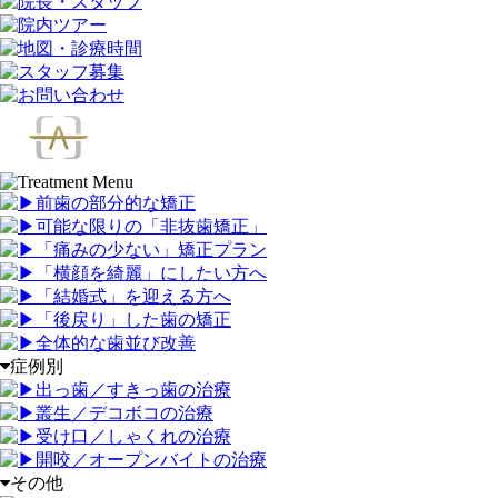
前歯の部分的な矯正
可能な限りの「非抜歯矯正
」
「
痛みの少ない」矯正プラン
「
横顔を綺麗」にしたい方へ
「
結婚式」を迎える方へ
「
後戻り」した歯の矯正
全体的な歯並び改善
症例別
出っ歯／すきっ歯の治療
叢生／デコボコの治療
受け口／しゃくれの治療
開咬／オープンバイトの治療
その他