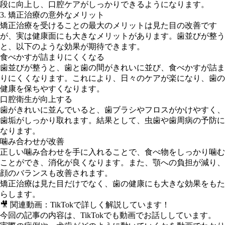
段に向上し、口腔ケアがしっかりできるようになります。
3. 矯正治療の意外なメリット
矯正治療を受けることの最大のメリットは見た目の改善です
が、実は健康面にも大きなメリットがあります。歯並びが整う
と、以下のような効果が期待できます。
食べかすが詰まりにくくなる
歯並びが整うと、歯と歯の間がきれいに並び、食べかすが詰ま
りにくくなります。これにより、日々のケアが楽になり、歯の
健康を保ちやすくなります。
口腔衛生が向上する
歯がきれいに並んでいると、歯ブラシやフロスがかけやすく、
歯垢がしっかり取れます。結果として、虫歯や歯周病の予防に
なります。
噛み合わせが改善
正しい噛み合わせを手に入れることで、食べ物をしっかり噛む
ことができ、消化が良くなります。また、顎への負担が減り、
顔のバランスも改善されます。
矯正治療は見た目だけでなく、歯の健康にも大きな効果をもた
らします。
🎥 関連動画：TikTokで詳しく解説しています！
今回の記事の内容は、TikTokでも動画でお話ししています。