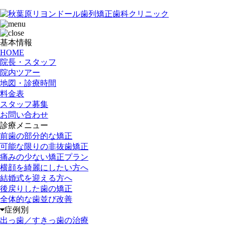
基本情報
HOME
院長・スタッフ
院内ツアー
地図・診療時間
料金表
スタッフ募集
お問い合わせ
診療メニュー
前歯の部分的な矯正
可能な限りの非抜歯矯正
痛みの少ない矯正プラン
横顔を綺麗にしたい方へ
結婚式を迎える方へ
後戻りした歯の矯正
全体的な歯並び改善
症例別
出っ歯／すきっ歯の治療