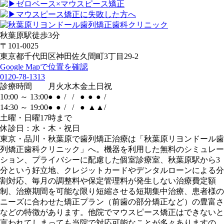
ゼロベース×マウスピース矯正
マウスピース矯正に失敗した方へ
秋葉原駅徒歩3分
〒101-0025
東京都千代田区神田佐久間町3丁目29-2
Google Mapで位置を確認
0120-78-1313
診療時間
月
火
水
木
金
土
日
祝
10:00 ～ 13:00
●
●
/
/
●
●
●
/
14:30 ～ 19:00
●
●
/
/
●
▲
▲
/
土曜・日曜17時まで
休診日：水・木・祝日
東京・品川・秋葉原で歯列矯正治療は「秋葉原リヨンドール歯
列矯正歯科クリニック」へ。機器を利用した無料のシミュレー
ション、プライバシーに配慮した個室診療室、秋葉原駅から3
分という好立地、クレジットカードやデンタルローンによる分
割対応、毎月の調整料や保定管理料が発生しない治療費定額
制、治療期間を可能な限り短縮させる短期集中治療、患者様の
ニーズに合わせた矯正プラン（前歯の部分矯正など）の豊富さ
などの特徴があります。他院でマウスピース矯正はできないと
言われてしまっても当院で対応可能なことが多々ありますの