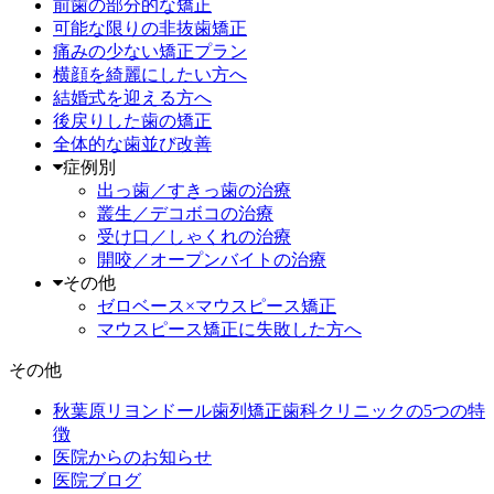
前歯の部分的な矯正
可能な限りの非抜歯矯正
痛みの少ない矯正プラン
横顔を綺麗にしたい方へ
結婚式を迎える方へ
後戻りした歯の矯正
全体的な歯並び改善
症例別
出っ歯／すきっ歯の治療
叢生／デコボコの治療
受け口／しゃくれの治療
開咬／オープンバイトの治療
その他
ゼロベース×マウスピース矯正
マウスピース矯正に失敗した方へ
その他
秋葉原リヨンドール歯列矯正歯科クリニックの5つの特
徴
医院からのお知らせ
医院ブログ