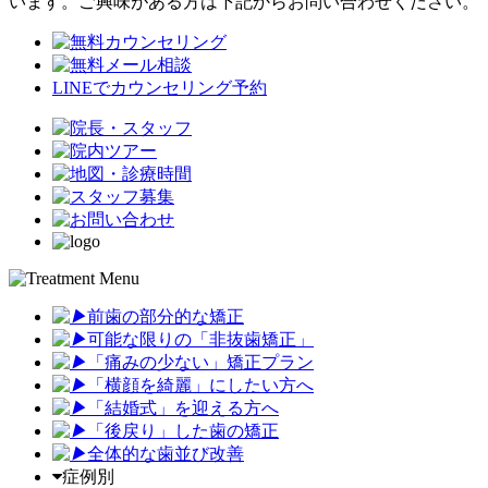
います。ご興味がある方は下記からお問い合わせください。
LINEでカウンセリング予約
前歯の部分的な矯正
可能な限りの「非抜歯矯正
」
「
痛みの少ない」矯正プラン
「
横顔を綺麗」にしたい方へ
「
結婚式」を迎える方へ
「
後戻り」した歯の矯正
全体的な歯並び改善
症例別