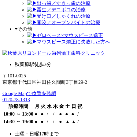
出っ歯／すきっ歯の治療
叢生／デコボコの治療
受け口／しゃくれの治療
開咬／オープンバイトの治療
その他
ゼロベース×マウスピース矯正
マウスピース矯正に失敗した方へ
秋葉原駅徒歩3分
〒101-0025
東京都千代田区神田佐久間町3丁目29-2
Google Mapで位置を確認
0120-78-1313
診療時間
月
火
水
木
金
土
日
祝
10:00 ～ 13:00
●
●
/
/
●
●
●
/
14:30 ～ 19:00
●
●
/
/
●
▲
▲
/
土曜・日曜17時まで