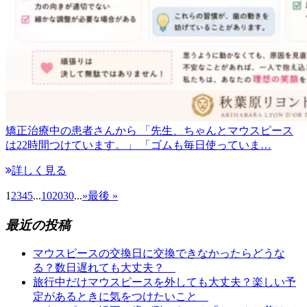
矯正治療中の患者さんから 「先生、ちゃんとマウスピース
は22時間つけています。」 「ゴムも毎日使っていま…
詳しく見る
1
2
3
4
5
...
10
20
30
...
»
最後 »
最近の投稿
マウスピースの交換日に交換できなかったらどうな
る？数日遅れても大丈夫？
旅行中だけマウスピースを外しても大丈夫？楽しい予
定があるときに気をつけたいこと