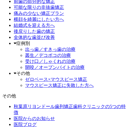
前歯の部分的な矯正
可能な限りの非抜歯矯正
痛みの少ない矯正プラン
横顔を綺麗にしたい方へ
結婚式を迎える方へ
後戻りした歯の矯正
全体的な歯並び改善
症例別
出っ歯／すきっ歯の治療
叢生／デコボコの治療
受け口／しゃくれの治療
開咬／オープンバイトの治療
その他
ゼロベース×マウスピース矯正
マウスピース矯正に失敗した方へ
その他
秋葉原リヨンドール歯列矯正歯科クリニックの5つの特
徴
医院からのお知らせ
医院ブログ