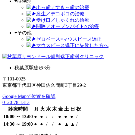
症例別
出っ歯／すきっ歯の治療
叢生／デコボコの治療
受け口／しゃくれの治療
開咬／オープンバイトの治療
その他
ゼロベース×マウスピース矯正
マウスピース矯正に失敗した方へ
秋葉原駅徒歩3分
〒101-0025
東京都千代田区神田佐久間町3丁目29-2
Google Mapで位置を確認
0120-78-1313
診療時間
月
火
水
木
金
土
日
祝
10:00 ～ 13:00
●
●
/
/
●
●
●
/
14:30 ～ 19:00
●
●
/
/
●
▲
▲
/