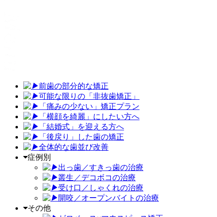
前歯の部分的な矯正
可能な限りの「非抜歯矯正
」
「
痛みの少ない」矯正プラン
「
横顔を綺麗」にしたい方へ
「
結婚式」を迎える方へ
「
後戻り」した歯の矯正
全体的な歯並び改善
症例別
出っ歯／すきっ歯の治療
叢生／デコボコの治療
受け口／しゃくれの治療
開咬／オープンバイトの治療
その他