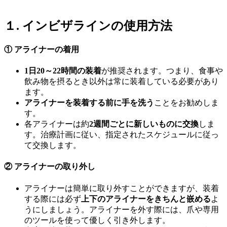
１.
インビザラインの使用方法
①
アライナーの着用
1日20～22時間の装着
が推奨されます。つまり、食事や
飲み物を摂るとき以外は常に装着している必要があり
ます。
アライナーを装着する前に手を洗う
ことをお勧めしま
す。
各アライナーは約
2週間ごとに新しいものに交換
しま
す。治療計画に従い、指定されたスケジュールに従っ
て交換します。
②
アライナーの取り外し
アライナーは簡単に取り外すことができますが、装着
する際には必ず
上下のアライナーをきちんと嵌める
よ
うにしましょう。アライナーを外す際には、爪や専用
のツールを使って優しく引き外します。