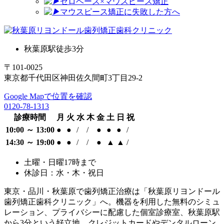
ゼロベース×マウスピース矯正
マウスピース矯正に失敗した方へ
秋葉原駅徒歩3分
〒101-0025
東京都千代田区神田佐久間町3丁目29-2
Google Mapで位置を確認
0120-78-1313
診療時間
月
火
水
木
金
土
日
祝
10:00 ～ 13:00
●
●
/
/
●
●
●
/
14:30 ～ 19:00
●
●
/
/
●
▲
▲
/
土曜・日曜17時まで
休診日：水・木・祝日
東京・品川・秋葉原で歯列矯正治療は「秋葉原リヨンドール
歯列矯正歯科クリニック」へ。機器を利用した無料のシミュ
レーション、プライバシーに配慮した個室診療室、秋葉原駅
から3分という好立地、クレジットカードやデンタルローン