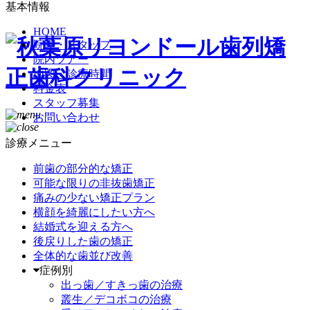
基本情報
HOME
院長・スタッフ
院内ツアー
地図・診療時間
料金表
スタッフ募集
お問い合わせ
診療メニュー
前歯の部分的な矯正
可能な限りの非抜歯矯正
痛みの少ない矯正プラン
横顔を綺麗にしたい方へ
結婚式を迎える方へ
後戻りした歯の矯正
全体的な歯並び改善
症例別
出っ歯／すきっ歯の治療
叢生／デコボコの治療