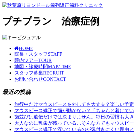
プチプラン 治療症例
HOME
院長・スタッフ
STAFF
院内ツアー
TOUR
地図・診療時間
MAP/TIME
スタッフ募集
RECRUIT
お問い合わせ
CONTACT
最近の投稿
旅行中だけマウスピースを外しても大丈夫？楽しい予
マウスピース矯正で歯が動かない？「ちゃんと着けてい
歯並びは遺伝だけでは決まりません。毎日の習慣も大き
大人なのに乳歯が残っている…そんな方でもマウスピー
マウスピース矯正で浮いているのが気付きにくい理由と