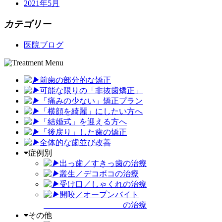
2021年5月
カテゴリー
医院ブログ
前歯の部分的な矯正
可能な限りの「非抜歯矯正
」
「
痛みの少ない」矯正プラン
「
横顔を綺麗」にしたい方へ
「
結婚式」を迎える方へ
「
後戻り」した歯の矯正
全体的な歯並び改善
症例別
出っ歯／すきっ歯の治療
叢生／デコボコの治療
受け口／しゃくれの治療
開咬／オープンバイト
の治療
その他