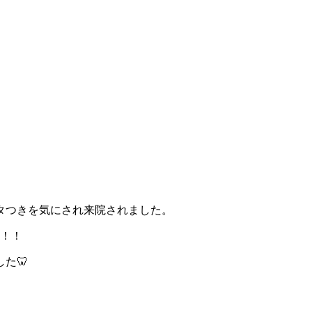
タつきを気にされ来院されました。
た！！
た🦷