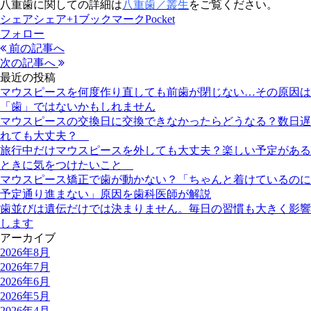
八重歯に関しての詳細は
八重歯／叢生
をご覧ください。
シェア
シェア
+1
ブックマーク
Pocket
フォロー
前の記事へ
次の記事へ
最近の投稿
マウスピースを何度作り直しても前歯が閉じない…その原因は
「歯」ではないかもしれません
マウスピースの交換日に交換できなかったらどうなる？数日遅
れても大丈夫？
旅行中だけマウスピースを外しても大丈夫？楽しい予定がある
ときに気をつけたいこと
マウスピース矯正で歯が動かない？「ちゃんと着けているのに
予定通り進まない」原因を歯科医師が解説
歯並びは遺伝だけでは決まりません。毎日の習慣も大きく影響
します
アーカイブ
2026年8月
2026年7月
2026年6月
2026年5月
2026年4月