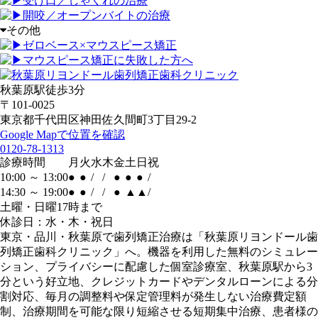
受け口／しゃくれの治療
開咬／オープンバイトの治療
その他
ゼロベース×マウスピース矯正
マウスピース矯正に失敗した方へ
秋葉原駅徒歩3分
〒101-0025
東京都千代田区神田佐久間町3丁目29-2
Google Mapで位置を確認
0120-78-1313
診療時間
月
火
水
木
金
土
日
祝
10:00 ～ 13:00
●
●
/
/
●
●
●
/
14:30 ～ 19:00
●
●
/
/
●
▲
▲
/
土曜・日曜17時まで
休診日：水・木・祝日
東京・品川・秋葉原で歯列矯正治療は「秋葉原リヨンドール歯
列矯正歯科クリニック」へ。機器を利用した無料のシミュレー
ション、プライバシーに配慮した個室診療室、秋葉原駅から3
分という好立地、クレジットカードやデンタルローンによる分
割対応、毎月の調整料や保定管理料が発生しない治療費定額
制、治療期間を可能な限り短縮させる短期集中治療、患者様の