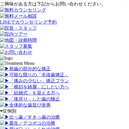
ご興味がある方は下記からお問い合わせください。
LINEでカウンセリング予約
前歯の部分的な矯正
可能な限りの「非抜歯矯正
」
「
痛みの少ない」矯正プラン
「
横顔を綺麗」にしたい方へ
「
結婚式」を迎える方へ
「
後戻り」した歯の矯正
全体的な歯並び改善
症例別
出っ歯／すきっ歯の治療
叢生／デコボコの治療