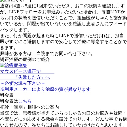
通常は
4週～5週に1回
来院いただき、お口の状態を確認します
が、LINEフォローをお申込みいただいた場合は、
毎週
LINEか
らお口の状態を送信いただくことで、担当医がちゃんと歯が動
いているか、問題が出ていないかを確認し患者さんにフィード
バックします。
また、何か問題が起きた時もLINEで送信いただければ、担当
医がすぐにご返信しますので
安心して治療に専念
することがで
きます。
興味がある方は、当院までお問い合せ下さい。
矯正治療の症例のご紹介
マウスピース矯正で
「
失敗した方
」へ
～
必ず
お読み下さい～
※利用メーカーにより治療の質が異なります
料金表
料金表は
こちら
初診「個別」相談へのご案内
当院では、患者様が抱えていらっしゃるお口のお悩みや疑問・
不安などにお応えする機会を設けております。どんな事でも構
いませんので、私たちにお話ししていただけたらと思います。