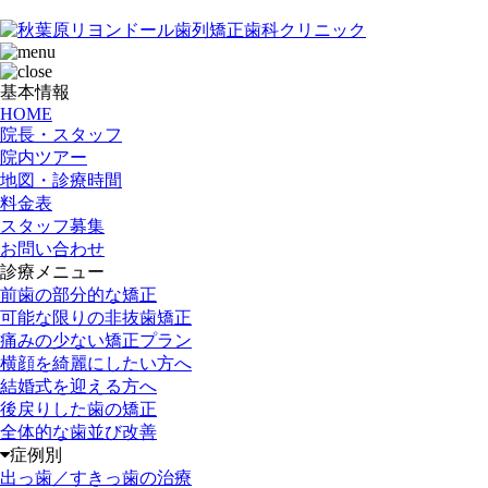
基本情報
HOME
院長・スタッフ
院内ツアー
地図・診療時間
料金表
スタッフ募集
お問い合わせ
診療メニュー
前歯の部分的な矯正
可能な限りの非抜歯矯正
痛みの少ない矯正プラン
横顔を綺麗にしたい方へ
結婚式を迎える方へ
後戻りした歯の矯正
全体的な歯並び改善
症例別
出っ歯／すきっ歯の治療