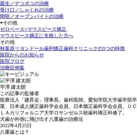
叢生／デコボコの治療
受け口／しゃくれの治療
開咬／オープンバイトの治療
その他
ゼロベース×マウスピース矯正
マウスピース矯正に失敗した方へ
その他
秋葉原リヨンドール歯列矯正歯科クリニックの5つの特徴
医院からのお知らせ
医院ブログ
治療症例集
平澤 建太朗
この記事の監修者
医療法人「建昇会」理事長。歯科医師。愛知学院大学歯学部卒
業、日本成人矯正歯科学会会員、日本矯正歯科学会会員、ＵＣ
ＬＡカリフォルニア大学ロサンゼルス校歯科矯正科修了。
犬歯が外側に飛び出す八重歯の治療法
2022年4月25日
八重歯とは？