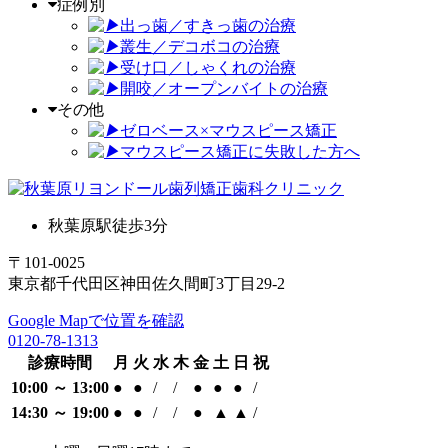
症例別
出っ歯／すきっ歯の治療
叢生／デコボコの治療
受け口／しゃくれの治療
開咬／オープンバイトの治療
その他
ゼロベース×マウスピース矯正
マウスピース矯正に失敗した方へ
秋葉原駅徒歩3分
〒101-0025
東京都千代田区神田佐久間町3丁目29-2
Google Mapで位置を確認
0120-78-1313
診療時間
月
火
水
木
金
土
日
祝
10:00 ～ 13:00
●
●
/
/
●
●
●
/
14:30 ～ 19:00
●
●
/
/
●
▲
▲
/